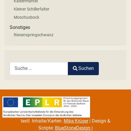
Kaisermantel
Kleiner Schillerfalter
Moschusbock
Sonstiges
Riesenspringschwanz
Suchen
Type 2 or more characters for results.
textl. Inhalte/Karten:
Mike Krüger
| Design &
Scripte:
BlueStoneDesign
|