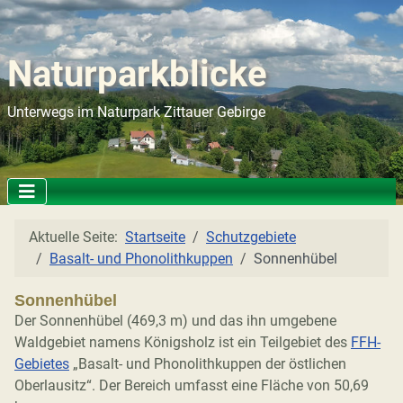
Naturparkblicke
Unterwegs im Naturpark Zittauer Gebirge
Aktuelle Seite:
Startseite
Schutzgebiete
Basalt- und Phonolithkuppen
Sonnenhübel
Sonnenhübel
Der Sonnenhübel (469,3 m) und das ihn umgebene
Waldgebiet namens Königsholz ist ein Teilgebiet des
FFH-
Gebietes
„Basalt- und Phonolithkuppen der östlichen
Oberlausitz“. Der Bereich umfasst eine Fläche von 50,69